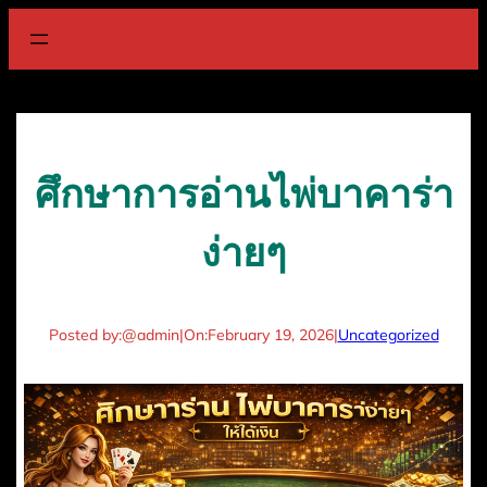
Skip
to
content
ศึกษาการอ่านไพ่บาคาร่า
ง่ายๆ
Posted by:
@admin
|
On:
February 19, 2026
|
Uncategorized