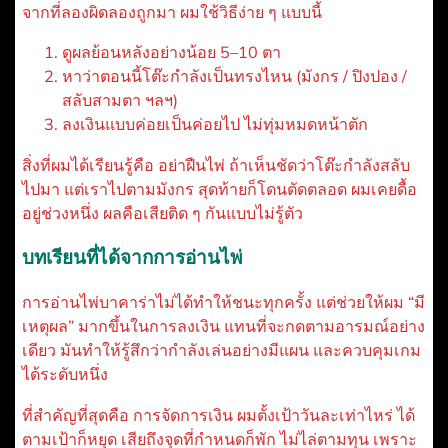
จากที่ลองผิดลองถูกมา ผมใช้วิธีง่าย ๆ แบบนี้
ดูผลย้อนหลังอย่างน้อย 5–10 ตา
หาว่าตอนนี้โต๊ะกำลังเป็นทรงไหน (มังกร / ปิงปอง /
สลับสามตา ฯลฯ)
ลงเงินแบบค่อยเป็นค่อยไป ไม่ทุ่มหมดหน้าตัก
สิ่งที่ผมได้เรียนรู้คือ อย่าฝืนไพ่ ถ้าเห็นชัดว่าโต๊ะกำลังสลับ
ไปมา แต่เราไปตามมังกร สุดท้ายก็โดนตัดตลอด ผมเคยดื้อ
อยู่ช่วงหนึ่ง ผลคือเสียติด ๆ กันแบบไม่รู้ตัว
บทเรียนที่ได้จากการอ่านไพ่
การอ่านไพ่บาคาร่าไม่ได้ทำให้ชนะทุกครั้ง แต่ช่วยให้ผม “มี
เหตุผล” มากขึ้นในการลงเงิน แทนที่จะกดตามอารมณ์อย่าง
เดียว มันทำให้รู้สึกว่ากำลังเล่นอย่างมีแผน และควบคุมเกม
ได้ระดับหนึ่ง
ที่สำคัญที่สุดคือ การจัดการเงิน ผมตั้งเป้าวันละเท่าไหร่ ได้
ตามเป้าก็หยุด เสียถึงจุดที่กำหนดก็พัก ไม่ไล่ตามทุน เพราะ