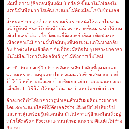
เต็มที่ ความรู้สึกตอนลุ้นแต้ม 8 หรือ 9 ขึ้นมาในไพ่สองใบ
แรกนี่มันพีคมาก ใจเต้นแรงแบบไม่ต้องมีอะไรซับซ้อนเลย
สิ่งที่ผมชอบที่สุดคือความรวดเร็ว รอบหนึ่งใช้เวลาไม่นาน
แพ้ก็รู้ทันที ชนะก็รับทันที ไม่ต้องรอหลายขั้นตอน ทำให้เกม
เดินไวและไม่น่าเบื่อ ยิ่งตอนที่จังหวะกำลังมา ติดชนะต่อ
เนื่องหลายไม้ ความมั่นใจมันพุ่งขึ้นชัดเจน แต่ในทางกลับ
กัน ถ้าช่วงไหนเสียติด ๆ กัน ก็ต้องมีสติจริง ๆ เพราะบาคาร่า
มันไม่มีอะไรการันตีผลลัพธ์ ทุกไม้คือการเริ่มใหม่
จากที่เล่นมา ผมรู้สึกว่าการจัดการเงินสำคัญที่สุด ผมเคย
พลาดเพราะตามทุนแบบไม่วางแผน สุดท้ายเสียมากกว่าที่
ตั้งใจไว้ หลังจากนั้นเลยตั้งงบชัดเจน เล่นตามแผน และหยุด
เมื่อถึงเป้า วิธีนี้ทำให้สนุกได้นานกว่าและไม่กดดันตัวเอง
อีกอย่างที่ทำให้บาคาร่าดูน่าเล่นสำหรับผมคือบรรยากาศ
โดยเฉพาะแบบไลฟ์ที่มีดีลเลอร์จริง เสียงเปิดไพ่ เสียงชิป
และการลุ้นพร้อมผู้เล่นคนอื่น มันให้ความรู้สึกเหมือนนั่งอยู่
หน้าโต๊ะจริง ๆ ถึงจะเล่นผ่านหน้าจอ แต่ความตื่นเต้นไม่ต่าง
กันเลย