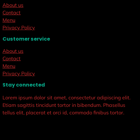
About us
Contact
Menu
Privacy Policy
Customer service
About us
Contact
Menu
Privacy Policy
Stay connected
Lorem ipsum dolor sit amet, consectetur adipiscing elit.
Etiam sagittis tincidunt tortor in bibendum. Phasellus
tellus elit, placerat et orci id, commodo finibus tortor.