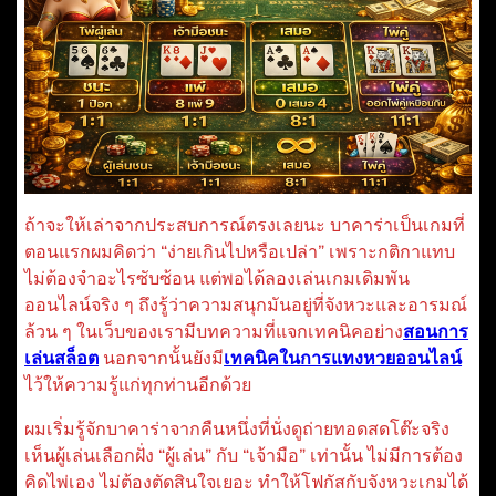
ถ้าจะให้เล่าจากประสบการณ์ตรงเลยนะ บาคาร่าเป็นเกมที่
ตอนแรกผมคิดว่า “ง่ายเกินไปหรือเปล่า” เพราะกติกาแทบ
ไม่ต้องจำอะไรซับซ้อน แต่พอได้ลองเล่นเกมเดิมพัน
ออนไลน์จริง ๆ ถึงรู้ว่าความสนุกมันอยู่ที่จังหวะและอารมณ์
ล้วน ๆ ในเว็บของเรามีบทความที่แจกเทคนิคอย่าง
สอนการ
เล่นสล็อต
นอกจากนั้นยังมี
เทคนิคในการแทงหวยออนไลน์
ไว้ให้ความรู้แก่ทุกท่านอีกด้วย
ผมเริ่มรู้จักบาคาร่าจากคืนหนึ่งที่นั่งดูถ่ายทอดสดโต๊ะจริง
เห็นผู้เล่นเลือกฝั่ง “ผู้เล่น” กับ “เจ้ามือ” เท่านั้น ไม่มีการต้อง
คิดไพ่เอง ไม่ต้องตัดสินใจเยอะ ทำให้โฟกัสกับจังหวะเกมได้