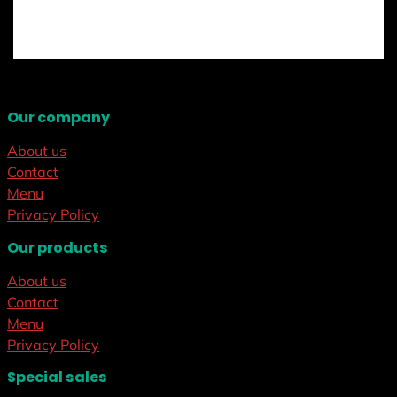
Our company
About us
Contact
Menu
Privacy Policy
Our products
About us
Contact
Menu
Privacy Policy
Special sales