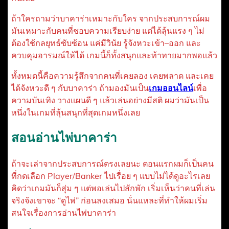
ถ้าใครถามว่าบาคาร่าเหมาะกับใคร จากประสบการณ์ผม
มันเหมาะกับคนที่ชอบความเรียบง่าย แต่ได้ลุ้นแรง ๆ ไม่
ต้องใช้กลยุทธ์ซับซ้อน แค่มีวินัย รู้จังหวะเข้า–ออก และ
ควบคุมอารมณ์ให้ได้ เกมนี้ก็ทั้งสนุกและท้าทายมากพอแล้ว
ทั้งหมดนี้คือความรู้สึกจากคนที่เคยลอง เคยพลาด และเคย
ได้จังหวะดี ๆ กับบาคาร่า ถ้ามองมันเป็น
เกมออนไลน์
เพื่อ
ความบันเทิง วางแผนดี ๆ แล้วเล่นอย่างมีสติ ผมว่ามันเป็น
หนึ่งในเกมที่ลุ้นสนุกที่สุดเกมหนึ่งเลย
สอนอ่านไพ่บาคาร่า
ถ้าจะเล่าจากประสบการณ์ตรงเลยนะ ตอนแรกผมก็เป็นคน
ที่กดเลือก Player/Banker ไปเรื่อย ๆ แบบไม่ได้ดูอะไรเลย
คิดว่าเกมมันก็สุ่ม ๆ แต่พอเล่นไปสักพัก เริ่มเห็นว่าคนที่เล่น
จริงจังเขาจะ “ดูไพ่” ก่อนลงเสมอ นั่นแหละที่ทำให้ผมเริ่ม
สนใจเรื่องการอ่านไพ่บาคาร่า