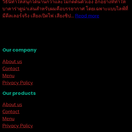
วิธีนี้ทำให้สนุกได้นานกว่าและไม่กดดันตัวเอง อีกอย่างที่ทำให้
บาคาร่าดูน่าเล่นสำหรับผมคือบรรยากาศ โดยเฉพาะแบบไลฟ์ที่
มีดีลเลอร์จริง เสียงเปิดไพ่ เสียงชิป…
Read more
Our company
About us
Contact
Menu
Privacy Policy
Our products
About us
Contact
Menu
Privacy Policy