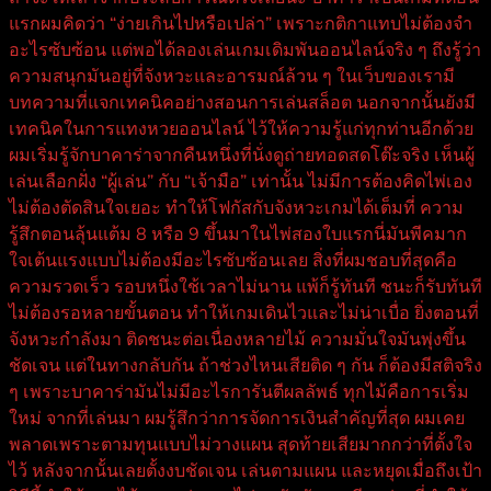
แรกผมคิดว่า “ง่ายเกินไปหรือเปล่า” เพราะกติกาแทบไม่ต้องจำ
อะไรซับซ้อน แต่พอได้ลองเล่นเกมเดิมพันออนไลน์จริง ๆ ถึงรู้ว่า
ความสนุกมันอยู่ที่จังหวะและอารมณ์ล้วน ๆ ในเว็บของเรามี
บทความที่แจกเทคนิคอย่างสอนการเล่นสล็อต นอกจากนั้นยังมี
เทคนิคในการแทงหวยออนไลน์ ไว้ให้ความรู้แก่ทุกท่านอีกด้วย
ผมเริ่มรู้จักบาคาร่าจากคืนหนึ่งที่นั่งดูถ่ายทอดสดโต๊ะจริง เห็นผู้
เล่นเลือกฝั่ง “ผู้เล่น” กับ “เจ้ามือ” เท่านั้น ไม่มีการต้องคิดไพ่เอง
ไม่ต้องตัดสินใจเยอะ ทำให้โฟกัสกับจังหวะเกมได้เต็มที่ ความ
รู้สึกตอนลุ้นแต้ม 8 หรือ 9 ขึ้นมาในไพ่สองใบแรกนี่มันพีคมาก
ใจเต้นแรงแบบไม่ต้องมีอะไรซับซ้อนเลย สิ่งที่ผมชอบที่สุดคือ
ความรวดเร็ว รอบหนึ่งใช้เวลาไม่นาน แพ้ก็รู้ทันที ชนะก็รับทันที
ไม่ต้องรอหลายขั้นตอน ทำให้เกมเดินไวและไม่น่าเบื่อ ยิ่งตอนที่
จังหวะกำลังมา ติดชนะต่อเนื่องหลายไม้ ความมั่นใจมันพุ่งขึ้น
ชัดเจน แต่ในทางกลับกัน ถ้าช่วงไหนเสียติด ๆ กัน ก็ต้องมีสติจริง
ๆ เพราะบาคาร่ามันไม่มีอะไรการันตีผลลัพธ์ ทุกไม้คือการเริ่ม
ใหม่ จากที่เล่นมา ผมรู้สึกว่าการจัดการเงินสำคัญที่สุด ผมเคย
พลาดเพราะตามทุนแบบไม่วางแผน สุดท้ายเสียมากกว่าที่ตั้งใจ
ไว้ หลังจากนั้นเลยตั้งงบชัดเจน เล่นตามแผน และหยุดเมื่อถึงเป้า