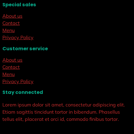
Special sales
About us
Contact
Menu
Privacy Policy
Customer service
About us
Contact
Menu
Privacy Policy
Stay connected
Lorem ipsum dolor sit amet, consectetur adipiscing elit.
Etiam sagittis tincidunt tortor in bibendum. Phasellus
tellus elit, placerat et orci id, commodo finibus tortor.