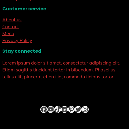
Customer service
About us
Contact
Menu
Privacy Policy
Stay connected
Lorem ipsum dolor sit amet, consectetur adipiscing elit.
Etiam sagittis tincidunt tortor in bibendum. Phasellus
tellus elit, placerat et orci id, commodo finibus tortor.
Facebook
YouTube
TikTok
LinkedIn
Pinterest
Twitter
Instagram